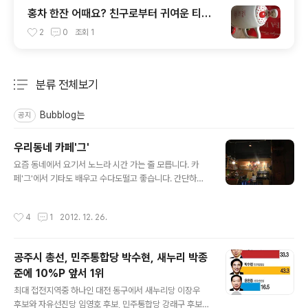
홍차 한잔 어때요? 친구로부터 귀여운 티포
트..
2
0
조회
1
분류 전체보기
주요 글 목록
Bubblog는
공지
우리동네 카페'그'
글 내용
요즘 동네에서 요기서 노느라 시간 가는 줄 모릅니다. 카
페'그'에서 기타도 배우고 수다도떨고 좋습니다. 간단하게
맥주도 한잔 마실 수 있고 특히 날이 추울때 따끈한 뱅쇼 한
잔하면 속이 따뜻!! 맛있습니다 iPhone 에서 작성된 글입
작성시간
4
1
2012. 12. 26.
니다.
공주시 총선, 민주통합당 박수현, 새누리 박종
준에 10%P 앞서 1위
글 내용
최대 접전지역중 하나인 대전 동구에서 새누리당 이장우
후보와 자유선진당 임영호 후보, 민주통합당 강래구 후보