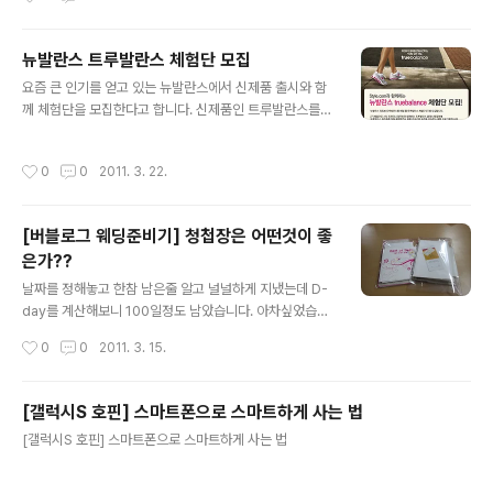
있는 분들은 응모해보세요.
샷의 행운도 노려보세요~! 모집기간 : 2011년 3월 30일
~ 4월 8일 응모방법 : 1. 자신의 블로그에 체험단 모집페이
지 스크랩 후 URL 복사 2. 모집페이지의 '체험단 신청하
뉴발란스 트루발란스 체험단 모집
기' 클릭 3. 기본정보와 함께 스크랩한 URL 붙여넣으면 신
글 내용
요즘 큰 인기를 얻고 있는 뉴발란스에서 신제품 출시와 함
청완료! 버블샷 체험단 모집은 '삼성 세탁기 네이버 카페 버
께 체험단을 모집한다고 합니다. 신제품인 트루발란스를
블마니아'를 통해서... 체험단 신청하기하러 가기 저희집은
가질수 있고, 트루발란스 클래스에 참여할 수 있는 기회도
아직 예전 통돌이 세탁기입니다. 세탁기 장만하려고 생각
얻을수 있습니다. 뉴발란스 트루발란스 체험단 신청하기
하고 있었는데 가격도 만만치 않고 가서 볼때마다 첨보다
작성시간
0
0
2011. 3. 22.
점점 사고싶은 사양이 높아져서 걱정인데 신상 세탁기를
써볼수 있을지 ..
[버블로그 웨딩준비기] 청첩장은 어떤것이 좋
은가??
글 내용
날짜를 정해놓고 한참 남은줄 알고 널널하게 지냈는데 D-
day를 계산해보니 100일정도 남았습니다. 아차싶었습니
다. 결혼하려하니 이것저것 준비할건 왜이리 많은지 그러
작성시간
0
0
2011. 3. 15.
면서 이게 처음이다 보니 뭐부터 해야할지도 모르겠고 마
냥 마음만 급하고 하루하루가 스트레스 인데요. 게다가 신
혼여행지로 선택했던 일본은 지금 난리가 나서 그도 여의
[갤럭시S 호핀] 스마트폰으로 스마트하게 사는 법
치 않아서 그 조차도 다시 고민해야 하는 시점입니다. 게다
글 내용
[갤럭시S 호핀] 스마트폰으로 스마트하게 사는 법
가 4월 말에는 선거가 끼어있어서 일도 손에서 놓을 수 없
으니까 말이에요. 일단 웨딩촬영은 다음달 초부터 알아볼
생각인데요. 이것도 다른 사람에 비하면 많이 늦은 준비라