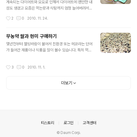
가까운 산에 가기로 했습니다. 등산이 운동도 많이 되고 전
계속되는 다이어트와 요요로 인해서 다이어트에 왠만한 내
산을 잘 오르지도 못하고 높은 산도 못가지만 힘들게 땀흘
성도 생겼고 요즘은 먹는량과 식탐까지 엄청 늘어버려서
리고 정상에 올라가면 땀에 젖은 머리카락에 바람이 스치
감당할수 없이 점점 살이 찌고 있었습니다. 그리고 또 한가
작성시간
2
0
2010. 11. 24.
는게 아주 상쾌합니다. 그맛에 등산 가시지 싶..
지 자전거여행 후 자유롭게 먹는 것이 다시 버릇이 되어서
야식과 기름진 음식을 무분별하게 섭취했기 때문입니다.
효소 다이어트를 시작했습니다. 사실 단식이라기 보다 대
무농약 쌀과 현미 구매하기
체식이죠. 힘을 내는 열량도 있고 입에도 달아 뭐 먹는데 어
글 내용
몇년전부터 웰빙바람이 불어서 친환경 또는 에코라는 단어
려움이 전혀 없으니까요. 저 산야초 세봉지를 물에 타서 천
가 들어간 제품이나 식품을 많이 볼수 있습니다. 특히 먹을
천히 마시면 됩니다. 참으로 간단한 다이어트인데요. 제가
거리에는 신경을 많이 쓰는 편인데요. 잊을만하면 터져나
지금껏 했던 다이어트 중 가장 심플합니다. 하루에 14~15
오는 농약 가득한 농산물이나 정체불명의 수입농산물 이야
포 이상을 먹고 하루 500kcal를 소모하면 2주에 4~8kg
작성시간
3
0
2010. 11. 1.
기때문에 건강에 직접적인 영향을 주는 먹을거리는 더욱
까지 감량이 가능하다고 합니다. 그리고 그 이후 생식을 일
신경이 가기 마련입니다. 요즘은 인터넷 쇼핑이 발달해서
반식사와 아침저녁으로 병행하는 ..
친환경 농산물을 아주 쉽게 그리고 싸게 구입할수 있는데
더보기
요. 예전엔친환경이다 유기농이다 또는 무농약이다라는 말
을 하면 가격이 비쌌지만 요즘은 많이 대중화되어서 몸에
좋은 농산물들을 이틀이면 구매할 수 있더군요. 아마 농산
물중에 가장 많이 팔리는 것이 쌀과 잡곡 그리고 채소류일
텐데요. 저는 쌀을 인터넷으로 구매해 먹습니다. 지리산과
섬진강이 있는 전북 남원의 남농영농조합에서 생산하는
의안내
티스토리
로그인
고객센터
무..
© Daum Corp.