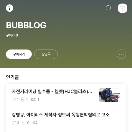
검색하기
티스토리
BUBBLOG
구독자
0
구독하기
방명록
신고하기 레이어
열기
인기글
자전거라이딩 필수품 - 헬멧(HJC블리츠)과
장갑
1
1
조회
1
강병규, 아이리스 제작자 정모씨 폭행협박혐의로 고소
3
0
조회
1