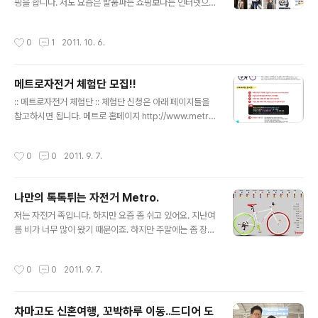
래 등산하면 초반에 처지다가 중반 넘어서 안정되는데요.
핑을 합니다. 저도 요즘은 발품파는 쇼핑보다는 인터넷으
좀처럼 나아질 기미는 없고 오르막 오르기가 여느때보다
로 주로 구매하는데요. 사이즈리뷰나 소재부분만 꼼꼼하게
훨씬 힘들었습니다. 아직 그 죽음의 코스인 28밴드를 들어
체크하면 매우 만족스러운 쇼핑을 할 수있습니다. 아는 지
작성시간
0
1
2011. 10. 6.
서지도 않았는데 심장이 엄청나게 뛰고 답답한..
인이 얼마전 의류 쇼핑몰을 오픈했는데요. 보통 55~66 기
본 사이즈의 여성분들이 즐겨 입을 수 있는 스타일에 캐쥬
얼을 판매합니다. 이벤트등도 있으니 구매하시고 땡도 잡
메트로자전거 체험단 모집!!
으세요~! 기본아이템이지만 뭔가 심심하지 않은 느낌의 옷
글 내용
들이 많아요. 한번 둘러보시고 좋은 아이템구매하세요. 언
:: 메트로자전거 체험단 :: 체험단 신청은 아래 페이지들을
페이지 UNPAGE 바로가기
참고하시면 됩니다. 메트로 홈페이지 http://www.metro
bike.co.kr/ 카페 http://cafe.naver.com/metrobike
트위터 http://twitter.com/#/metrobike
작성시간
0
0
2011. 9. 7.
나만의 톡톡튀는 자전거 Metro.
글 내용
저는 자전거 족입니다. 하지만 요즘 좀 쉬고 있어요. 지난여
름 비가 너무 많이 왔기 때문이죠. 하지만 주말에는 좀 장거
리라도 다녀보려고 자전거를 끌고 나갑니다. 하지만 지금
타는 애마는 자이언트 SCR3입니다. 여자된 몸으로 로드
작성시간
0
0
2011. 9. 7.
를 타려니 무리는 가지만 속도감 때문에 고집부리고 있습
니다. 한강변 특히 강서쪽을 통과하는 라인에는 로드중 SC
R이 많은 편입니다. 국민 로드라 할수 있을 정도로..그래서
차마고도 신혼여행, 꼬박하루 이동..드디어 도
찾던것이 원하는 대로 커스텀 할 수있는 자전거!! 메트로.