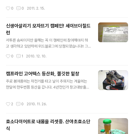
고 할 수 있습니다. 남들이 왜 아직이냐 라고 물어보는데 그
작성시간
0
0
2011. 2. 15.
럼 전 대외적으로는 바빠서라고 대답하고 개인적으로는 아
직 다이어트를 하지 못했기 때문입니다. 하하하하..
신생아살리기 모자뜨기 캠페인! 세이브더칠드
런
글 내용
서투른 솜씨이지만 올해는 꼭 이 캠페인에 참여해야지 하
고 생각하고 있던차에 위드블로그에 당첨되었습니다!! 그
래서 기쁜 마음에 받아들고 바로 시작했습니다. 작년에 이
작성시간
0
1
2010. 12. 10.
캠패인을 알게되었을때는 시기가 좀 어중간하고 미루다가
결국 실행에 옮기지 못했는데요. 올해는 빠르게 슉슉슉 해
서 작은 모자 하나를 완성했습니다. 전 내년에 결혼을 앞두
캠프라인 고어텍스 등산화, 쫄깃한 밑창
고 있고 주변에 아이를 낳은 엄마들은 간간히 보는데요. 아
글 내용
주로 봄여름에는 자전거를 타고 날이 추워지는 겨울에는
무래도 실제로 체감하고 있는 시간이 가까워오면서 모든
한달에 한두번쯤 등산을 갑니다. 4년전인가 창고대방출에
아이들이 예뻐보입니다. 그건 세계어디나 다 같은것 같아
서 산 등산화를 깨알지게 신고 낡아져서 버리고 지난 소요
요. 그렇게 예쁘고 소중하며 작고 여린 아이들이 모자하나
산행은 운동화를 신고 다녀왔는데요. 아직 겨울은 아니라
와 따뜻한 마음 덕에 건강하게 자랄수 있다는 것은 모자를
작성시간
2
0
2010. 11. 26.
미끄럽진 않지만 앞으로 산에 갈일이 조금 걱정이되더군
보내는 입장에서도 뜻있고 기쁜일입니다. 따뜻한 모자뜨기
요. 그래서 사달라고 조르고 졸라 하나 장만했습니다. 인터
캠페인 참여로 추운겨울 마음온도도 올리고 봄께 모..
넷이나 주변 지인들의 말을 참고하여서 ridgedge창을 선
효소다이어트로 내몸을 리셋중. 산야초효소단
택했는데 어찌나 쫄깃한지 착용감도 좋고 발을 잡아줘서
식
안전할 것 같은 느낌이 팍팍 듭니다. 이번주는 일요일 인근
글 내용