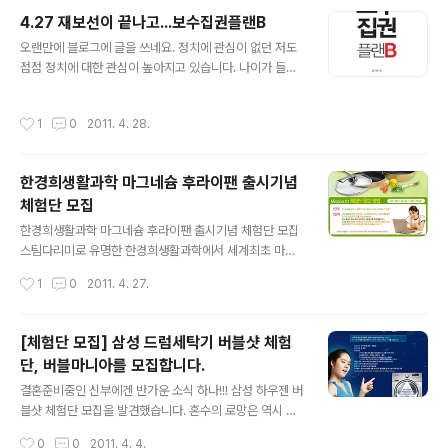
던중에 그래도 운동이 최고라는 생각에 밤마다 배드민턴을
4.27 재보선이 끝나고...보수집권플랜B
치고 있는데요. 슬리퍼를 신고 나갔더니 무릎이 아프더라
글 내용
오랜만에 블로그에 글을 쓰네요. 정치에 관심이 없던 저도
구요. 디자인도 이쁘고, 초경량인 네온 라이트가 있다면 정
점점 정치에 대한 관심이 높아지고 있습니다. 나이가 들수
말 날아갈듯 가볍게 운동할 수 있을거 같아요. LITE와 함께
록 뉴스가 재밌어지는 것과 비슷하다고 할까요? ^^ 한나라
라면, 날아갈 듯 가볍게 운동할거야~!! ^^ 100명의 체험단
당의 패배로 4.27 재보선이 끝났지만 과연 내년 대선까지
을 뽑는 이벤트이니 블로그 이웃들도 참여해서 이쁜 포니
작성시간
1
0
2011. 4. 28.
헤피엔딩으로 끝날지는 두고봐야 할 것 같습니다. 김해을
운동화로 운동해요~ 체험단 신청 https://www.spris.co
에서 패배한 유시민 국민참여당 대표가 큰 타격을 입었고
m/customer..
반대로 분당을과 강원도지사에서 승리를 이끈 손학규 대표
한경희생활과학 마그네슘 후라이팬 출시기념
는 분명 날개를 달게 되었습니다. 그렇지만 이 분위기가 내
체험단 모집
년 총선을 거쳐 대선까지 이어질지는 미지수일 것입니다.
글 내용
언제 어떻게 변할지 모르는 것이 바로 정치이기 때문이죠.
한경희생활과학 마그네슘 후라이팬 출시기념 체험단 모집
최근 결혼을 준비하면서 매일매일 좌절할때가 많습니다.
스팀다리미로 유명한 한경희생활과학에서 세계최초 마그
비싼 물가와 엄청난 전세값 때문입니다. 이번 재보궐 선거
네슘 후라이팬을 출시했다고 합니다. 주부들의 마음을 사
작성시간
1
0
2011. 4. 27.
에도 어려운 경제에 대한 서민들의 심판이 ..
로잡은 다리미에 이어 이번엔 요리의 필수품 후라이팬을
들고 나왔네요. 저도 이제 곧 예비신부가 되고, 스파게티나
닭가슴살 요리를 좋아해서 제가 하는 요리에는 늘 후라이
[체험단 모집] 삼성 드럼세탁기 버블샷 체험
팬을 사용해야 하는데 눌러 붙지 않는 코팅이 잘된 후라이
단, 버블마니아를 모집합니다.
팬은 아주 중요하다는 것을 새삼 느끼고 있습니다. 저도 한
글 내용
번 응모해봐야 겠습니다. 한경희생활과학 카페(http://caf
결혼준비중인 신부에겐 반가운 소식 하나!!! 삼성 하우젠 버
e.naver.com/haancafe.cafe)에서 응모하시고 체험단
블샷 체험단 모집을 발견했습니다. 혼수의 로망은 역시 드
에 선정되면 후기를 작성하면 된다고 합니다. 요리에 관심
럼세탁기죠!!! 신제품 체험단에 도전하고 상품도 타고 버블
작성시간
0
0
2011. 4. 4.