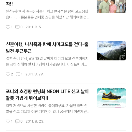
착!!
톡톡튀는 컬러감에 게다가 내가 원하는 색감을 고를수도
글 내용
있고 그 조합이 생각보다 다양하더라구요. 특히 사이즈를
인천공항에서 출국심사를 마치고 면세점을 향해 고고싱했
보니 저같은 단신여자는 딱이다 싶습니다. 자전거는 참 매
습니다. 다른분들은 면세품 쇼핑을 하셨지만 해외여행 경
력적인 물건입니다. 저역시 진행형으로 타고있고 2010년
험이 없던 저희는 그냥 둘러만 보았습니다. 필요한 것을 미
작성시간
1
0
2011. 9. 5.
에는 비루한 체력을 이끌고 전국일..
쳐 체크해 가지 못해 싼건 알겠지만 선뜻 사지는 못하겠더
라구요. 보딩타임이 다되도록 자유롭게 공항안을 둘러보았
습니다. 1시 반 비행기에 올라 1시간 반만에 대륙에 도착!!!
신혼여행, 나시족과 함께 차마고도를 걷다-출
출발하기 전 서울에서도 좀 푹한 날씨였는데 북경에 도착
발전 두근두근
하니 습하고 더운 날씨가 피부로 와 닿았습니다. 북경공항
글 내용
에서 셔틀 버스를 타고 국내선 동방항공을 갈아타러 이동
결혼 준비 당시, 6월 18일 날짜가 다다라 오고 신혼여행지
했습니다. 도착해서 짐을 내리고 또 좀 시간을 때우고 다시
를 급히 정해야 할 타이밍이 다가왔습니다. 이집트에 가려
비행기에 올랐습니다. 그렇게 해가 지고서 쿤밍(곤명)공항
고 알아보니 이집트는 난리가 났고 일본 도보여행이나 자
작성시간
2
1
2011. 8. 29.
에 도착했습니다. 가이드의 설명으로 쿤밍은 우리나라 전
전거 투어를 생각하니 지진해일에 불안해서 안되고..희말
라도의 광주정도 되는 성도라고 알려줬습니다. ..
라야 트레킹을 생각했지만 우기라서.. '박복한것..'하며 탓
해 보았지만 시간이 없었습니다. 구체적으로 정하지 않으
포니의 초경량 런닝화 NEON LITE 신고 날아
면 사무실에 선전포고한 한달 휴가를 집안에서 썩혀야 하
갈듯 가볍게 뛰어보자!!
는 불행이 올것 같았습니다. 일단 공정여행을 가기로 마음
글 내용
먹고 프로그램을 찾아보기 시작했습니다. http://www.tra
아침 저녁으로 시원한 바람이 불더라구요. 가을엔 어떤 신
velersmap.co.kr/ 트래블러스맵 그중 찾아보다 알게된
발을 신고 다닐까 어떤 디자인이 있나 궁금해서 이런저런
것이 여행이 바로... 나시족과 함께 차마고도를 걷다 차마고
사이트를 돌아댕기다 스프리스에서 발견한 체험단 이벤
작성시간
1
0
2011. 8. 23.
도 호도협 트레킹 3일 + 석두성마을 + 속하고진 리장고성
트!!!!! 제가 사랑하는 포니에서 초경량러닝화 NEON LITE
차마고도라 하면 티비광..
가 나온다는군요! 요즘 어떻게 하면 살을 뺄까 고민고민하