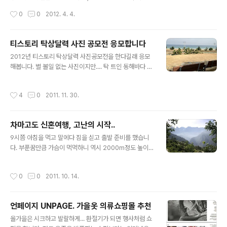
가 오차범위(±4.0%P)내에서 접전을 펼치고 있다. 공주에
작성시간
0
0
2012. 4. 4.
서는 민주통합당 박수현 후보가 새누리당 박종준 후보에 1
0%P 차이로 앞서고 있다. 중도일보가 여론조사 전문기관
인 충청리서치에 의뢰해 지난 1일 실시한 4ㆍ11 총선 여론
티스토리 탁상달력 사진 공모전 응모합니다
조사결과, 대전 동구 선거구에서는 새누리당 이장우 후보
글 내용
2012년 티스토리 탁상달력 사진공모전을 한다길래 응모
가 34.3%의 지지율을 얻어, 현역의원인 자유선진당 임영
해봅니다. 별 볼일 없는 사진이지만.... 탁 트인 동해바다 보
호 후보의 29.4% 보다 4.9%P 앞섰으며, 민주통합당 강
고 오니까 기분이 좋네요. 여름이 지난 바람이 많이 부는 바
래구 후 보도 26.8%의 지지율로 선두인 이 후보를 7.5%
다는 쓸쓸하면서 왠지 마음에 듭니다. iPhone 에서 작성
P 차이로 추격하고 있는 것으로 나타났다. 무소속 송유영
작성시간
4
0
2011. 11. 30.
된 글입니다.
후보는 3.4%의 지지율을 기록했으며 모름ㆍ없음ㆍ무응답
은 6.1%였다. '차기 국회의원..
차마고도 신혼여행, 고난의 시작..
글 내용
9시쯤 아침을 먹고 말에다 짐을 싣고 출발 준비를 했습니
다. 부푼꿈만큼 가슴이 먹먹하니 역시 2000m정도 높이에
는 장사가 없었습니다. 평소 운동부족으로 인한 저질체력
을 가진 저로서는 상당한 부담감으로 다가왔습니다. 신발
작성시간
0
0
2011. 10. 14.
끈을 다시한번 동여매고 출발했습니다. 길목에 말똥이 많
을 것이라는 경험자분들의 포스팅을 보고서 각오했던 일이
었지만 정말 많더군요. 출발하자마다 후두두두덕;;; 우리 앞
언페이지 UNPAGE. 가을옷 의류쇼핑몰 추천
서서 우리 집을 싣고 가는 말은 대단하더라구요. 물론 말을
글 내용
모는 아저씨도 빛의 속도로 우리를 앞질러 갔습니다. 전 원
올가을은 시크하고 발랄하게... 환절기가 되면 행사처럼 쇼