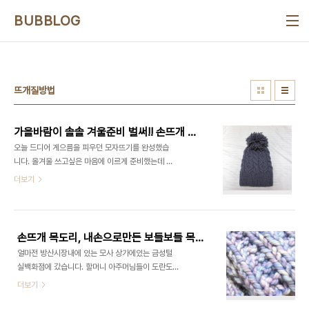
본문 바로가기
BUBBLOG
뜨개질방법
가을바람이 솔솔 겨울준비 벌써!! 손뜨개 털모자~
오늘 드디어 게으름을 피우던 모자뜨기를 완성했습
니다. 올겨울 쓰고싶은 마음에 이르게 준비했는데 실
이 굵어 생각보다 빨리 떠진 것이었습니다. 마무리를
더보기
미루다 드디어 연휴를 맞아 좀 한가해져서 마무리 지
어야겠다하고 생각했지요.하하하 작년에 배색뜨기를
하려고 회색실을 사두고 계속 미루다 배색뜨기를 하
려고 보니 실 굵기가 너무 달라서 아무래도 배색뜨기
손뜨개 목도리, 내손으로만든 보들보들 목도리
는 불가능 할것 같고해서 한색으로 쭉 완성했습니다.
얼마전 방산시장내에 있는 모사 상가에있는 금성털
짜투리를 떠리로 구입한것이라. (기억으로 한타래
실백화점에 갔습니다. 할머니 아주머님들이 도란도
2,000원) 두타래 뿐이라 방울까지 완성할수 있을까
란 난로가에 모여 앉으셔서 이것 저것 뜨고 계셨습니
더보기
를 계속 걱정했어요. 마무리를 하고 보니 약 50cm
다. 그리고 천장까지 높게쌓인 털실들 사실 비싼 캐시
정도 남기고 완성되었습니다..다행이죠.. 얼핏보기 스
미어 같은 모사들을 추천해 주셨지만 무겁기도하고