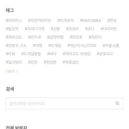
태그
아이리스
자전거라이딩
뜨개모자
metrobike
한강
털모자
이야기가게
신발
권모씨
포니
다이어트
차마고도
손뜨개
공정여행
한강로
자전거
강병규 고소
여행
뜨개질
캐논익서스110IS
겨울소품
리뷰
뜨개질방법
바다
차마고도 트래킹
반포대교
길고양이
건강
한강변
옥룡설산
더보기
검색
전체 방문자