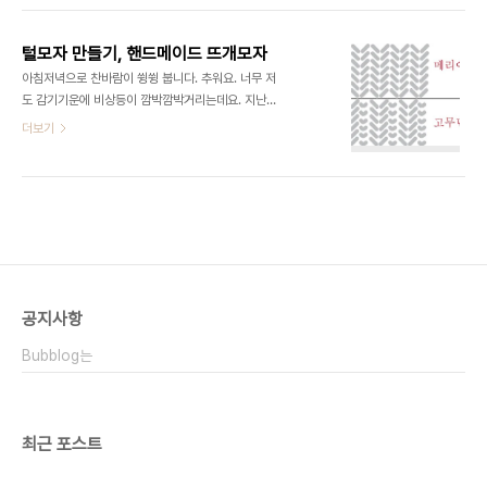
님옷같은 회색인데 야외에서 보면 은은한 붉은 빛이
가격이 부담되기도해 합성모사를 선택하였습니다.
감돌아 코코아 빛과 회색의 중간이 오묘한 색입니다.
Wool 80% / Poly 20% 하늘, 파스텔보라, 흰색
밴드역할을..
털모자 만들기, 핸드메이드 뜨개모자
8mm바늘 펼침 두코고무뜨기 책에 나온 방법을 참
아침저녁으로 찬바람이 쓍쓍 붑니다. 추워요. 너무 저
고하여 떴습니다. 안고와 바깥코가 펄쳐져서 자연스
도 감기기운에 비상등이 깜박깜박거리는데요. 지난
럽게 무늬가 만들어집니다. 원래 뜨던 레그워머도 동
해부터 뜨개모자를 몹시 애용하고있습니다. 하지만
더보기
일한 뜨기방법으로 진행하고 있습니다. 그것도 완성
시중에 파는것은 모양이나 크기 여자치고 머리둘레
되면 올려봐야 겠네요. 뜨기방법 1. 코를 만든다. (전
가 제법나가고 정말 동양인의 고유머리모양인 저로
실두께를 감안하여 20코로 했는데요 16코로 잡아도
서는 모자 선택에 어려움이 많습니다. 머리가 바깥쪽
될뻔했어요. 충분히 부피감이 있기때문에...) 2. 첫
으로 뻗기 때문에 모자를 잘못 썼다가는 낭패보기 쉽
코..
죠. 그래서 둘레도 넉넉하면서 따뜻한 모자를 만들어
야겠다 결심했습니다. 작년 크리스마스께 친구가 목
도리를 뜨다남은 실을 두타레쯤 넘겨받아서 터틀 목
도리를 뜨기시작했는데 그것이 시간도 오래걸리고
공지사항
중간중간 정신을 잃은마냥 코도 한두군데씩 빠져 배
열도 영 어설프고 해서 큰맘먹고 그것을 툴툴 풀기시
Bubblog는
작했습니다. 그랬더니 짱짱하게 한덩어리 실뭉치가
되었는데... 처음엔 코도 만들줄..
최근 포스트