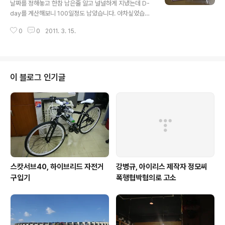
날짜를 정해놓고 한참 남은줄 알고 널널하게 지냈는데 D-
day를 계산해보니 100일정도 남았습니다. 아차싶었습니
다. 결혼하려하니 이것저것 준비할건 왜이리 많은지 그러
0
0
2011. 3. 15.
면서 이게 처음이다 보니 뭐부터 해야할지도 모르겠고 마
냥 마음만 급하고 하루하루가 스트레스 인데요. 게다가 신
혼여행지로 선택했던 일본은 지금 난리가 나서 그도 여의
치 않아서 그 조차도 다시 고민해야 하는 시점입니다. 게다
가 4월 말에는 선거가 끼어있어서 일도 손에서 놓을 수 없
이 블로그 인기글
으니까 말이에요. 일단 웨딩촬영은 다음달 초부터 알아볼
생각인데요. 이것도 다른 사람에 비하면 많이 늦은 준비라
고 할 수 있습니다. 남들이 왜 아직이냐 라고 물어보는데 그
럼 전 대외적으로는 바빠서라고 대답하고 개인적으로는 아
직 다이어트를 하지 못했기 때문입니다. 하하하하..
스캇서브40, 하이브리드 자전거
강병규, 아이리스 제작자 정모씨
구입기
폭행협박혐의로 고소