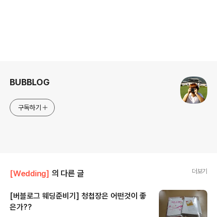
는데 가격도 만만치 않고 가서 볼때마다 첨보다 점점 사고싶은 사양이 높아져
서 걱정인데 신상 세탁기를 써볼수 있을지 모르는 행운이...응모해서 예비신부
님들 많은 도움 되시길 바래요^^
로그 정보
BUBBLOG
구독하기
더보기
[Wedding]
의 다른 글
[버블로그 웨딩준비기] 청첩장은 어떤것이 좋
은가??
글 내용