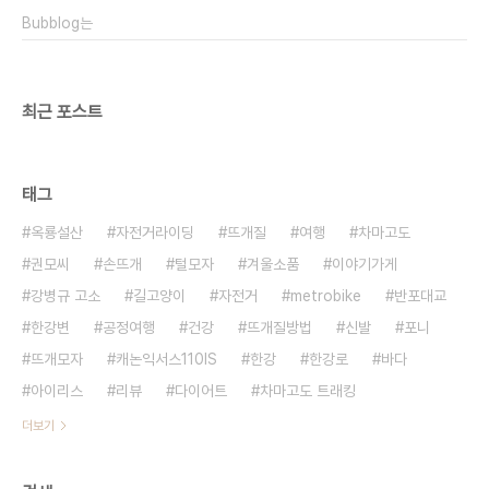
보는데 그럼 전 대외적으로는 바빠서라고 대답하고
Bubblog는
개인적으로는 아직 다이어트를 하지 못했기 때문입
니다. 하하하하..
최근 포스트
태그
옥룡설산
자전거라이딩
뜨개질
여행
차마고도
권모씨
손뜨개
털모자
겨울소품
이야기가게
강병규 고소
길고양이
자전거
metrobike
반포대교
한강변
공정여행
건강
뜨개질방법
신발
포니
뜨개모자
캐논익서스110IS
한강
한강로
바다
아이리스
리뷰
다이어트
차마고도 트래킹
더보기