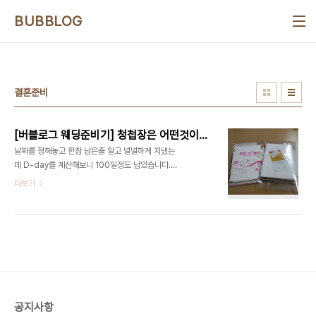
본문 바로가기
BUBBLOG
결혼준비
[버블로그 웨딩준비기] 청첩장은 어떤것이 좋은가??
날짜를 정해놓고 한참 남은줄 알고 널널하게 지냈는
데 D-day를 계산해보니 100일정도 남았습니다.
아차싶었습니다. 결혼하려하니 이것저것 준비할건
더보기
왜이리 많은지 그러면서 이게 처음이다 보니 뭐부터
해야할지도 모르겠고 마냥 마음만 급하고 하루하루
가 스트레스 인데요. 게다가 신혼여행지로 선택했던
일본은 지금 난리가 나서 그도 여의치 않아서 그 조차
도 다시 고민해야 하는 시점입니다. 게다가 4월 말에
는 선거가 끼어있어서 일도 손에서 놓을 수 없으니까
말이에요. 일단 웨딩촬영은 다음달 초부터 알아볼 생
각인데요. 이것도 다른 사람에 비하면 많이 늦은 준비
공지사항
라고 할 수 있습니다. 남들이 왜 아직이냐 라고 물어