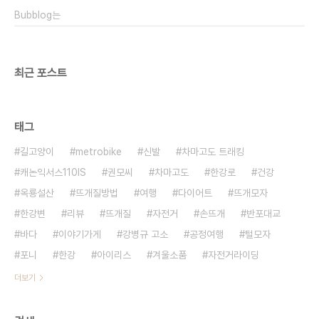
Bubblog는
최근 포스트
태그
길고양이
metrobike
신발
차마고도 트래킹
캐논익서스110IS
권모씨
차마고도
한강로
건강
옥룡설산
뜨개질방법
여행
다이어트
뜨개모자
한강변
리뷰
뜨개질
자전거
손뜨개
반포대교
바다
이야기가게
강병규 고소
공정여행
털모자
포니
한강
아이리스
겨울소품
자전거라이딩
더보기