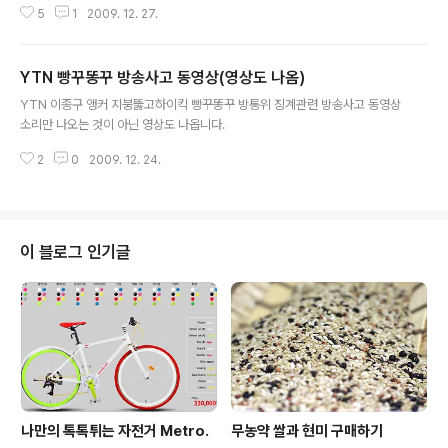
5
1
2009. 12. 27.
재,김병만등과 후보에 올랐다. 이경규,유재석과 함께 유력
한 수상후보중에 하나인 강호동은 2년 연속 대상수상으로
예능계에서 강호동의 파워를 입증했다. 많은 언론에서 여
YTN 빵꾸똥꾸 방송사고 동영상(영상도 나옴)
전히 인기를 얻고 있는 유재석과 남자의 자격으로 재기에
글 내용
성공한 이경규와 함께 1박2일 강호동의 치열한 접전을 예
YTN 이종구 앵커 지붕뚫고하이킥 빵꾸똥꾸 방통위 징계관련 방송사고 동영상
상했다. 하지만 결과는 1박2일의 강호동이었다. 사실 한개
소리만 나오는 것이 아닌 영상도 나옵니다.
의 프로그램으로 2년 연속 대상을 수상한 것은 강호동의
유일하지 않을까 생각된다. 아무리 재미있는 프로그램이라
2
0
2009. 12. 24.
고 해도 오래되면 소재가 고갈되기도 하고 여러 추문에 휩
쌓이기도 하지만 1박2일은 올해도 어김없이 시..
이 블로그 인기글
나만의 톡톡튀는 자전거 Metro.
무농약 쌀과 현미 구매하기