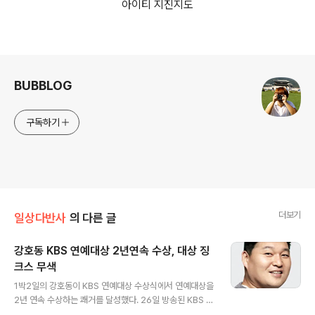
아이티 지진지도
로그 정보
BUBBLOG
구독하기
더보기
일상다반사
의 다른 글
강호동 KBS 연예대상 2년연속 수상, 대상 징
크스 무색
글 내용
1박2일의 강호동이 KBS 연예대상 수상식에서 연예대상을
2년 연속 수상하는 쾌거를 달성했다. 26일 방송된 KBS 연
예대상 수상식에서 강호동은 이경규,유재석,남희석,이휘