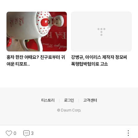
홍차 한잔 어때요? 친구로부터 귀
강병규, 아이리스 제작자 정모씨
여운 티포트..
폭행협박혐의로 고소
의안내
티스토리
로그인
고객센터
© Daum Corp.
0
3