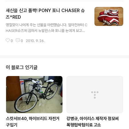
점이지만 맛있는 커피를 얻기 위해서는 그정도 노력쯤은
새신을 신고 폴짝! PONY 포니 CHASER 슈
해주고도 남겠다 싶습니다. 그라인드립퍼를 장만하고 부터
사무실에 문을 열고 들어오면 은근한 커피향이 납니다. 가
즈*RED
글 내용
을스럽고 매우 좋습니다. 오전에 한잔 오후에 한잔 내려서
명절맞이 나에게 주는 선물을 마련했습니다. 얼마전부터 C
홀짝거리면 뱃속도 따뜻하고 하루가 기분좋아 질 것 같은
HASER슈즈에 꼽혀서 뉴발란스와 포니를 눈여겨 보고있
느낌이 팍팍팍 옵니다! 일단 공정은 간단합니다. 드립퍼부
었습니다. 뉴발란스는 색은 이뻤지만 원하는 사이즈가 없
분에 거름지를 넣고 구조물을 조립한후 그라인더 윗부분에
0
0
2010. 9. 26.
는 관계로 게다가 가격대도 포니와는 많은 차이가 있습니
원두 10g정도를 넣고 내용물이 다 갈릴때까지 팔운..
다. 이제 곧 날도 선선해지고 하니 정열적인 색으로 선택했
습니다. 신어보니 착용감도 좋고 일단 희망이(깔창)가 들어
있어서 키높이 효과와 푹신한 착용감이 매우 좋더군요. 색
상마다 차이가 있었지만 중간5단위 사이즈를 고를 수 있어
이 블로그 인기글
서 좋았습니다. 원래 운동화를 한켤레 살려고 생각하면서
컨버스하이 아이보리색을 사려고 했지만 우연히 타임스퀘
어에서 시간보내며 아이쇼핑중에 발견한 포니 CHASER
슈즈를 잊지못하고 그리워하게 된것이지요.. 하얀색 목이
긴 골지 양말도 함께 장만했는데요. 가을에 반바지에 ..
스캇서브40, 하이브리드 자전거
강병규, 아이리스 제작자 정모씨
구입기
폭행협박혐의로 고소