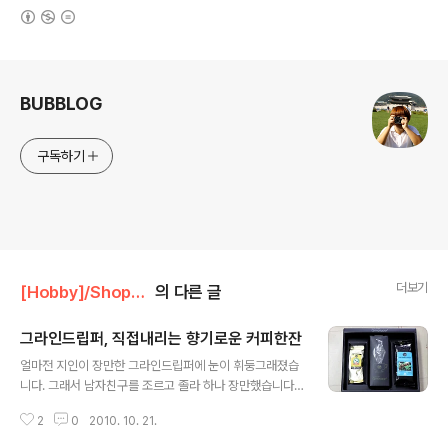
(새창열림)
로그 정보
BUBBLOG
구독하기
더보기
[Hobby]/Shopping
의 다른 글
그라인드립퍼, 직접내리는 향기로운 커피한잔
글 내용
얼마전 지인이 장만한 그라인드립퍼에 눈이 휘둥그래졌습
니다. 그래서 남자친구를 조르고 졸라 하나 장만했습니다.
한 2주만 꾸준히 커피를 내려마시면 사먹는 커피가격대비
2
0
2010. 10. 21.
본전은 뽑겠다 싶었습니다. 단점이라면 한번에 1~2잔이
최대치라 먹을때마다 팔운동을 해야하는 것이 단점이면 단