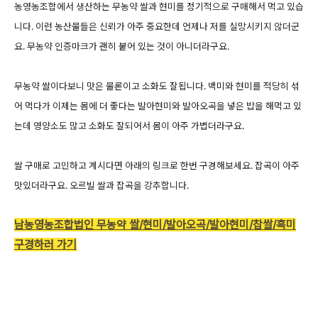
농영농조합에서 생산하는 무농약 쌀과 현미를 정기적으로 구매해서 먹고 있습
니다. 이런 농산물들은 신뢰가 아주 중요한데 언제나 저를 실망시키지 않더군
요. 무농약 인증마크가 괜히 붙어 있는 것이 아니더라구요.
무농약 쌀이다보니 맛은 물론이고 소화도 잘됩니다. 백미와 현미를 적당히 섞
어 먹다가 이제는 몸에 더 좋다는 발아현미와 발아오곡을 넣은 밥을 해먹고 있
는데 영양소도 많고 소화도 잘되어서 몸이 아주 가볍더라구요.
쌀 구매로 고민하고 계시다면 아래의 링크로 한번 구경해보세요. 잡곡이 아주
맛있더라구요. 오르빌 쌀과 잡곡을 강추합니다.
남농영농조합법인 무농약 쌀/현미/발아오곡/발아현미/찹쌀/흑미
구경하러 가기