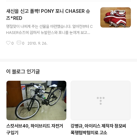
점이지만 맛있는 커피를 얻기 위해서는 그정도 노력쯤은
새신을 신고 폴짝! PONY 포니 CHASER 슈
해주고도 남겠다 싶습니다. 그라인드립퍼를 장만하고 부터
사무실에 문을 열고 들어오면 은근한 커피향이 납니다. 가
즈*RED
글 내용
을스럽고 매우 좋습니다. 오전에 한잔 오후에 한잔 내려서
명절맞이 나에게 주는 선물을 마련했습니다. 얼마전부터 C
홀짝거리면 뱃속도 따뜻하고 하루가 기분좋아 질 것 같은
HASER슈즈에 꼽혀서 뉴발란스와 포니를 눈여겨 보고있
느낌이 팍팍팍 옵니다! 일단 공정은 간단합니다. 드립퍼부
었습니다. 뉴발란스는 색은 이뻤지만 원하는 사이즈가 없
분에 거름지를 넣고 구조물을 조립한후 그라인더 윗부분에
0
0
2010. 9. 26.
는 관계로 게다가 가격대도 포니와는 많은 차이가 있습니
원두 10g정도를 넣고 내용물이 다 갈릴때까지 팔운..
다. 이제 곧 날도 선선해지고 하니 정열적인 색으로 선택했
습니다. 신어보니 착용감도 좋고 일단 희망이(깔창)가 들어
있어서 키높이 효과와 푹신한 착용감이 매우 좋더군요. 색
상마다 차이가 있었지만 중간5단위 사이즈를 고를 수 있어
이 블로그 인기글
서 좋았습니다. 원래 운동화를 한켤레 살려고 생각하면서
컨버스하이 아이보리색을 사려고 했지만 우연히 타임스퀘
어에서 시간보내며 아이쇼핑중에 발견한 포니 CHASER
슈즈를 잊지못하고 그리워하게 된것이지요.. 하얀색 목이
긴 골지 양말도 함께 장만했는데요. 가을에 반바지에 ..
스캇서브40, 하이브리드 자전거
강병규, 아이리스 제작자 정모씨
구입기
폭행협박혐의로 고소