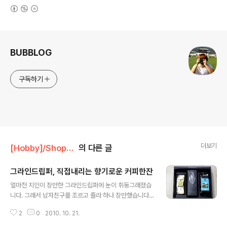
(새창열림)
로그 정보
BUBBLOG
구독하기
더보기
[Hobby]/Shopping
의 다른 글
그라인드립퍼, 직접내리는 향기로운 커피한잔
글 내용
얼마전 지인이 장만한 그라인드립퍼에 눈이 휘둥그래졌습
니다. 그래서 남자친구를 조르고 졸라 하나 장만했습니다.
한 2주만 꾸준히 커피를 내려마시면 사먹는 커피가격대비
2
0
2010. 10. 21.
본전은 뽑겠다 싶었습니다. 단점이라면 한번에 1~2잔이
최대치라 먹을때마다 팔운동을 해야하는 것이 단점이면 단