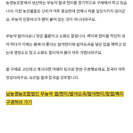
농영농조합에서 생산하는 무농약 쌀과 현미를 정기적으로 구매해서 먹고 있습
니다. 이런 농산물들은 신뢰가 아주 중요한데 언제나 저를 실망시키지 않더군
요. 무농약 인증마크가 괜히 붙어 있는 것이 아니더라구요.
무농약 쌀이다보니 맛은 물론이고 소화도 잘됩니다. 백미와 현미를 적당히 섞
어 먹다가 이제는 몸에 더 좋다는 발아현미와 발아오곡을 넣은 밥을 해먹고 있
는데 영양소도 많고 소화도 잘되어서 몸이 아주 가볍더라구요.
쌀 구매로 고민하고 계시다면 아래의 링크로 한번 구경해보세요. 잡곡이 아주
맛있더라구요. 오르빌 쌀과 잡곡을 강추합니다.
남농영농조합법인 무농약 쌀/현미/발아오곡/발아현미/찹쌀/흑미
구경하러 가기