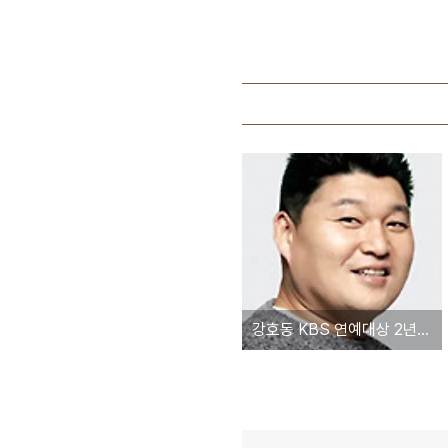
강호동 KBS 연예대상 2년연속 수상, 대상 징크스 무색