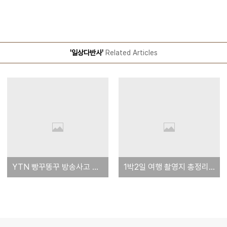
'일상다반사'
Related Articles
YTN 빵꾸똥꾸 방송사고 동영상(영상도 나옴)
1박2일 여행 촬영지 총정리 리스트