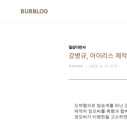
본문 바로가기
BUBBLOG
일상다반사
강병규, 아이리스 제
흑백테레비
2009. 12. 21. 17:12
도박혐의로 방송계를 떠난 
제작자 정모씨를 폭행과 협박
권모씨가 이병헌을 고소하면