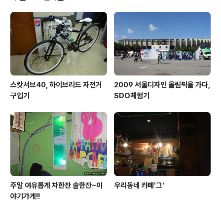
것 모르는 생초보라도 따라할수 있을 것 같았습니다. 책내용중 펼침 고무뜨기라
는 것이 있는데 목도리나 다른 곳에..
스캇서브40, 하이브리드 자전거
2009 서울디자인 올림픽을 가다,
구입기
SDO체험기
주말 여유롭게 차한잔 술한잔~이
우리동네 카페'그'
야기가게!!