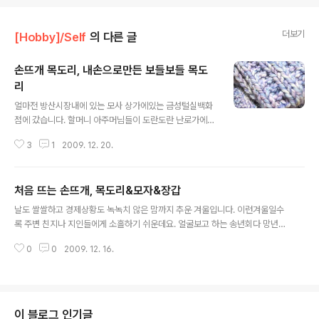
더보기
[Hobby]/Self
의 다른 글
손뜨개 목도리, 내손으로만든 보들보들 목도
리
글 내용
얼마전 방산시장내에 있는 모사 상가에있는 금성털실백화
점에 갔습니다. 할머니 아주머님들이 도란도란 난로가에
모여 앉으셔서 이것 저것 뜨고 계셨습니다. 그리고 천장까
3
1
2009. 12. 20.
지 높게쌓인 털실들 사실 비싼 캐시미어 같은 모사들을 추
천해 주셨지만 무겁기도하고 가격이 부담되기도해 합성모
사를 선택하였습니다. Wool 80% / Poly 20% 하늘, 파
처음 뜨는 손뜨개, 목도리&모자&장갑
스텔보라, 흰색 8mm바늘 펼침 두코고무뜨기 책에 나온
글 내용
방법을 참고하여 떴습니다. 안고와 바깥코가 펄쳐져서 자
날도 쌀쌀하고 경제상황도 녹녹치 않은 맘까지 추운 겨울입니다. 이런겨울일수
연스럽게 무늬가 만들어집니다. 원래 뜨던 레그워머도 동
록 주변 친지나 지인들에게 소흘하기 쉬운데요. 얼굴보고 하는 송년회다 망년회
일한 뜨기방법으로 진행하고 있습니다. 그것도 완성되면
다 할거 없이 따끈한 방바닥에 엉덩이 깔고 앉아서 간단한 뜨개질로 주변 人트
올려봐야 겠네요. 뜨기방법 1. 코를 만든다. (전 실두께를 감
0
0
2009. 12. 16.
라도 관리하고 취미생활도 해보는게 어떨까요? 사실 전 실증도 빨리내고 손도
안하여 20코로 했는데요 16코로 잡아도 될뻔했어요. 충분
몹시 둔한 편입니다. 여담이지만 어린시절 피아노를 배울때 악보는 볼줄아나 남
히 부피감이 있기때문에...) 2. 첫 코..
들의 두배는 연습해야 실력을 따라갈수 있었습니다. 간단한 뜨기는 인터넷에서
찾아가며 진행했지만 그래도 역시 간단히 보고 참고할 책한권은 있는것이 좋을
것 같아 선택한 책입니다. 인기는 좋은 것 같았구요. 리뷰를 보니 정말 저처럼 암
이 블로그 인기글