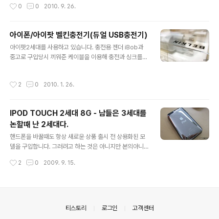
작성시간
0
0
2010. 9. 26.
원두 10g정도를 넣고 내용물이 다 갈릴때까지 팔운..
는 관계로 게다가 가격대도 포니와는 많은 차이가 있습니
다. 이제 곧 날도 선선해지고 하니 정열적인 색으로 선택했
습니다. 신어보니 착용감도 좋고 일단 희망이(깔창)가 들어
아이폰/아이팟 벨킨충전기(듀얼 USB충전기)
있어서 키높이 효과와 푹신한 착용감이 매우 좋더군요. 색
글 내용
아이팟2세대를 사용하고 있습니다. 충전용 젠더 iBob과
상마다 차이가 있었지만 중간5단위 사이즈를 고를 수 있어
중고로 구입당시 끼워준 케이블을 이용해 충전과 싱크를
서 좋았습니다. 원래 운동화를 한켤레 살려고 생각하면서
해결했습니다. 그런데 이것이 영 말을 안듣기 시작하더니
컨버스하이 아이보리색을 사려고 했지만 우연히 타임스퀘
결국 아무데서도 인식을 하지 못하는 먹통이되어버렸습니
어에서 시간보내며 아이쇼핑중에 발견한 포니 CHASER
작성시간
2
0
2010. 1. 26.
다. 혹시나 해서 서비스센터를 검색해서 찾아간 프리스비
슈즈를 잊지못하고 그리워하게 된것이지요.. 하얀색 목이
(홍대점) 서비스센터에 지난 목요일날 찾아갔더니 보드 불
긴 골지 양말도 함께 장만했는데요. 가을에 반바지에 ..
량으로 인해 리퍼를 받아야 한다는 것이었습니다. 그리고
IPOD TOUCH 2세대 8G - 남들은 3세대를
월요일 수리완료 문자를 받고 기기를 되돌려 받으러갔습니
논할때 난 2세대다.
다. 일단 usb싱크케이블을 정품으로 장만하고 어덥터도
글 내용
사고싶었지만 두가지를 합친가격이 무려 66,000원이라
핸드폰을 바꿀때도 항상 새로운 상품 출시 전 상용화된 모
는 고가에 두어번 들었다 놨다 하며 매장을 둘러봤습니다.
델을 구입합니다. 그러려고 하는 것은 아니지만 본의아니
그러다 발견한것이 바로 벨틴 듀얼usb충전기입니다. 인터
게 그렇게 되더군요. 얼마전 프레스토로 바꾸고 나니 스마
작성시간
2
0
2009. 9. 15.
넷에서도 아이팟관련 네선생 검색에선 벨킨은 제법 추천
트 폰계열이 쏟아져 나오게 되면서 아쉬움에 안구의 쓰나
추..
미를 맞았습니다. 하지만 그래도 그것도 저의 복인지 아무
튼 탈없이 잘 쓰고 있었습니다. 암튼 IPOD도 3세대가 출
시된 시점에서 두서너발쯤 한참 늦었지만 포스팅 올려봅니
다.^^ 요즘 그렇잖아도 나이답지 않게 아이돌에 빠져서 허
의안내
티스토리
로그인
고객센터
우적 대고 있습니다. 그이름 2PM 비록 아이팟을 장만하고