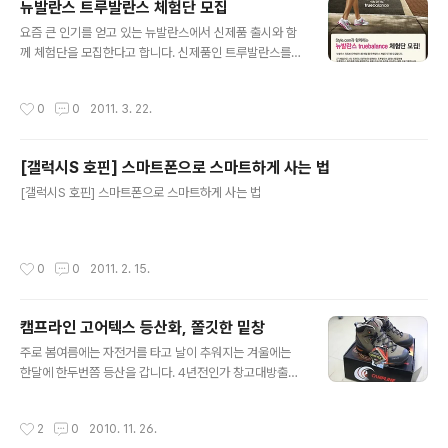
뉴발란스 트루발란스 체험단 모집
치고 있는데요. 슬리퍼를 신고 나갔더니 무릎이 아프더라
글 내용
요즘 큰 인기를 얻고 있는 뉴발란스에서 신제품 출시와 함
구요. 디자인도 이쁘고, 초경량인 네온 라이트가 있다면 정
께 체험단을 모집한다고 합니다. 신제품인 트루발란스를
말 날아갈듯 가볍게 운동할 수 있을거 같아요. LITE와 함께
가질수 있고, 트루발란스 클래스에 참여할 수 있는 기회도
라면, 날아갈 듯 가볍게 운동할거야~!! ^^ 100명의 체험단
얻을수 있습니다. 뉴발란스 트루발란스 체험단 신청하기
을 뽑는 이벤트이니 블로그 이웃들도 참여해서 이쁜 포니
작성시간
0
0
2011. 3. 22.
운동화로 운동해요~ 체험단 신청 https://www.spris.co
m/customer..
[갤럭시S 호핀] 스마트폰으로 스마트하게 사는 법
글 내용
[갤럭시S 호핀] 스마트폰으로 스마트하게 사는 법
작성시간
0
0
2011. 2. 15.
캠프라인 고어텍스 등산화, 쫄깃한 밑창
글 내용
주로 봄여름에는 자전거를 타고 날이 추워지는 겨울에는
한달에 한두번쯤 등산을 갑니다. 4년전인가 창고대방출에
서 산 등산화를 깨알지게 신고 낡아져서 버리고 지난 소요
산행은 운동화를 신고 다녀왔는데요. 아직 겨울은 아니라
작성시간
2
0
2010. 11. 26.
미끄럽진 않지만 앞으로 산에 갈일이 조금 걱정이되더군