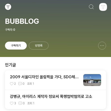
검색하기
티스토리
BUBBLOG
구독자
0
구독하기
방명록
신고하기 레이어
열기
인기글
2009 서울디자인 올림픽을 가다, SDO체험
기
2
0
조회
1
강병규, 아이리스 제작자 정모씨 폭행협박혐의로 고소
3
0
조회
1