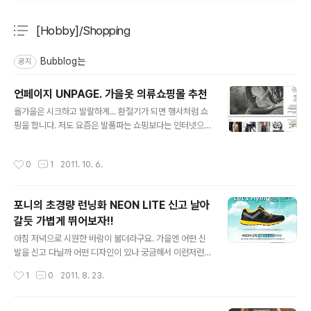
[Hobby]/Shopping
분류 전체보기
주요 글 목록
Bubblog는
공지
언페이지 UNPAGE. 가을옷 의류쇼핑몰 추천
글 내용
올가을은 시크하고 발랄하게... 환절기가 되면 행사처럼 쇼
핑을 합니다. 저도 요즘은 발품파는 쇼핑보다는 인터넷으
로 주로 구매하는데요. 사이즈리뷰나 소재부분만 꼼꼼하게
체크하면 매우 만족스러운 쇼핑을 할 수있습니다. 아는 지
작성시간
0
1
2011. 10. 6.
인이 얼마전 의류 쇼핑몰을 오픈했는데요. 보통 55~66 기
본 사이즈의 여성분들이 즐겨 입을 수 있는 스타일에 캐쥬
얼을 판매합니다. 이벤트등도 있으니 구매하시고 땡도 잡
포니의 초경량 런닝화 NEON LITE 신고 날아
으세요~! 기본아이템이지만 뭔가 심심하지 않은 느낌의 옷
갈듯 가볍게 뛰어보자!!
들이 많아요. 한번 둘러보시고 좋은 아이템구매하세요. 언
글 내용
페이지 UNPAGE 바로가기
아침 저녁으로 시원한 바람이 불더라구요. 가을엔 어떤 신
발을 신고 다닐까 어떤 디자인이 있나 궁금해서 이런저런
사이트를 돌아댕기다 스프리스에서 발견한 체험단 이벤
작성시간
1
0
2011. 8. 23.
트!!!!! 제가 사랑하는 포니에서 초경량러닝화 NEON LITE
가 나온다는군요! 요즘 어떻게 하면 살을 뺄까 고민고민하
던중에 그래도 운동이 최고라는 생각에 밤마다 배드민턴을