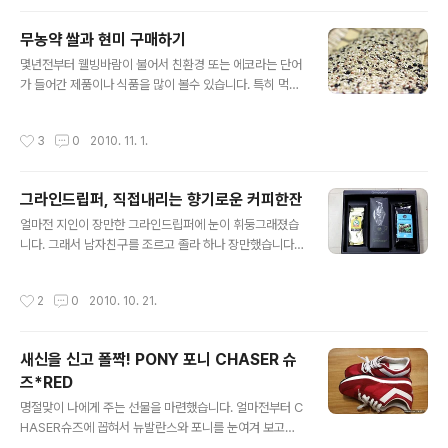
요. 그래서 사달라고 조르고 졸라 하나 장만했습니다. 인터
넷이나 주변 지인들의 말을 참고하여서 ridgedge창을 선
무농약 쌀과 현미 구매하기
택했는데 어찌나 쫄깃한지 착용감도 좋고 발을 잡아줘서
글 내용
안전할 것 같은 느낌이 팍팍 듭니다. 이번주는 일요일 인근
몇년전부터 웰빙바람이 불어서 친환경 또는 에코라는 단어
가까운 산에 가기로 했습니다. 등산이 운동도 많이 되고 전
가 들어간 제품이나 식품을 많이 볼수 있습니다. 특히 먹을
산을 잘 오르지도 못하고 높은 산도 못가지만 힘들게 땀흘
거리에는 신경을 많이 쓰는 편인데요. 잊을만하면 터져나
리고 정상에 올라가면 땀에 젖은 머리카락에 바람이 스치
오는 농약 가득한 농산물이나 정체불명의 수입농산물 이야
작성시간
3
0
2010. 11. 1.
는게 아주 상쾌합니다. 그맛에 등산 가시지 싶..
기때문에 건강에 직접적인 영향을 주는 먹을거리는 더욱
신경이 가기 마련입니다. 요즘은 인터넷 쇼핑이 발달해서
친환경 농산물을 아주 쉽게 그리고 싸게 구입할수 있는데
그라인드립퍼, 직접내리는 향기로운 커피한잔
요. 예전엔친환경이다 유기농이다 또는 무농약이다라는 말
글 내용
을 하면 가격이 비쌌지만 요즘은 많이 대중화되어서 몸에
얼마전 지인이 장만한 그라인드립퍼에 눈이 휘둥그래졌습
좋은 농산물들을 이틀이면 구매할 수 있더군요. 아마 농산
니다. 그래서 남자친구를 조르고 졸라 하나 장만했습니다.
물중에 가장 많이 팔리는 것이 쌀과 잡곡 그리고 채소류일
한 2주만 꾸준히 커피를 내려마시면 사먹는 커피가격대비
텐데요. 저는 쌀을 인터넷으로 구매해 먹습니다. 지리산과
본전은 뽑겠다 싶었습니다. 단점이라면 한번에 1~2잔이
작성시간
2
0
2010. 10. 21.
섬진강이 있는 전북 남원의 남농영농조합에서 생산하는
최대치라 먹을때마다 팔운동을 해야하는 것이 단점이면 단
무..
점이지만 맛있는 커피를 얻기 위해서는 그정도 노력쯤은
해주고도 남겠다 싶습니다. 그라인드립퍼를 장만하고 부터
새신을 신고 폴짝! PONY 포니 CHASER 슈
사무실에 문을 열고 들어오면 은근한 커피향이 납니다. 가
즈*RED
을스럽고 매우 좋습니다. 오전에 한잔 오후에 한잔 내려서
글 내용
홀짝거리면 뱃속도 따뜻하고 하루가 기분좋아 질 것 같은
명절맞이 나에게 주는 선물을 마련했습니다. 얼마전부터 C
느낌이 팍팍팍 옵니다! 일단 공정은 간단합니다. 드립퍼부
HASER슈즈에 꼽혀서 뉴발란스와 포니를 눈여겨 보고있
분에 거름지를 넣고 구조물을 조립한후 그라인더 윗부분에
었습니다. 뉴발란스는 색은 이뻤지만 원하는 사이즈가 없